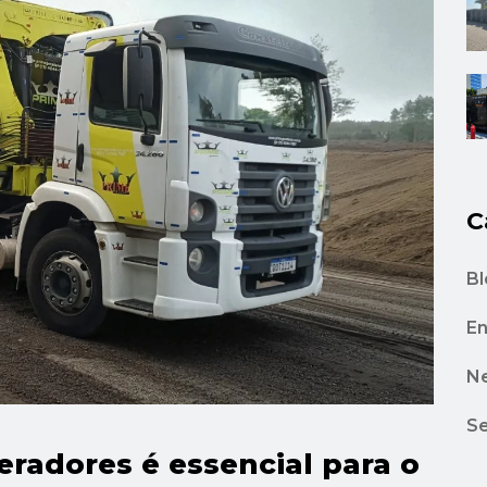
C
Bl
En
N
Se
eradores é essencial para o