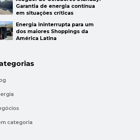
Garantia de energia contínua
em situações críticas
Energia ininterrupta para um
dos maiores Shoppings da
América Latina
ategorias
og
ergia
egócios
m categoria