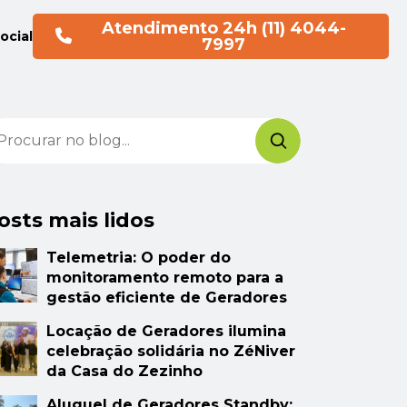
Atendimento 24h (11) 4044-
ocial
7997
osts mais lidos
Telemetria: O poder do
monitoramento remoto para a
gestão eficiente de Geradores
atsApp
Locação de Geradores ilumina
celebração solidária no ZéNiver
da Casa do Zezinho
Aluguel de Geradores Standby: