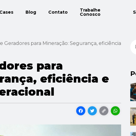
Trabalhe
Cases
Blog
Contato
S
Conosco
e Geradores para Mineração: Segurança, eficiência
dores para
P
ança, eficiência e
eracional
Facebook
Twitter
Copy
Wh
Link