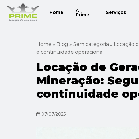
Pular
A
para
Home
Serviços
Prime
o
conteúdo
Home
»
Blog
»
Sem categoria
»
Locação d
e continuidade operacional
Locação de Gera
Mineração: Segur
continuidade op
07/07/2025